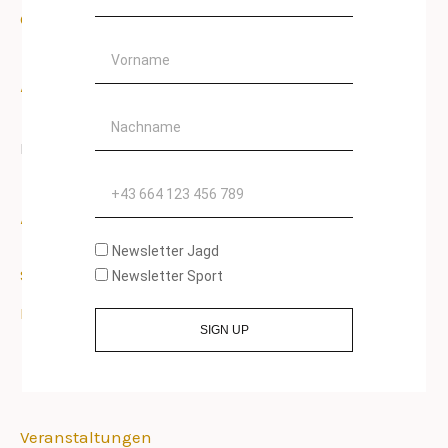
Gemeinsamer Besuch der Hohen Jagd
Vorname
Aktuelle Kommentare
Nachname
Es sind keine Kommentare vorhanden.
Telefon
Archive
Newsletter Jagd
September 2024
Newsletter Sport
Februar 2024
SIGN UP
Kategorien
Veranstaltungen