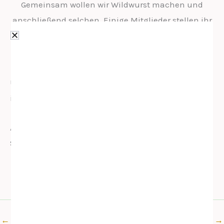
Gemeinsam wollen wir Wildwurst machen und
anschließend selchen. Einige Mitglieder stellen ihr
Know-How zur Verfügung und wir freuen uns auf
köstliche Spezialitäten mit euch
Datum folgt.
Umkostenbe
itrag
An einem
Samstag
←
Vorheriger Beitrag
Nächster Beitrag
→