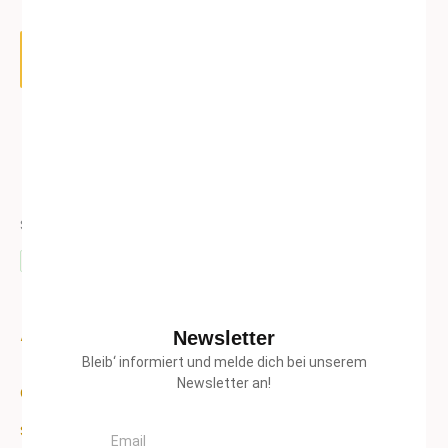
Suchen
Suchen
Aktuelle Beiträge
Newsletter
Bleib‘ informiert und melde dich bei unserem
Newsletter an!
09. Jänner – erster offener Clubabend des Jahres!
Email
Sa, 18.01.2025 Wurst- und Selchworkshop