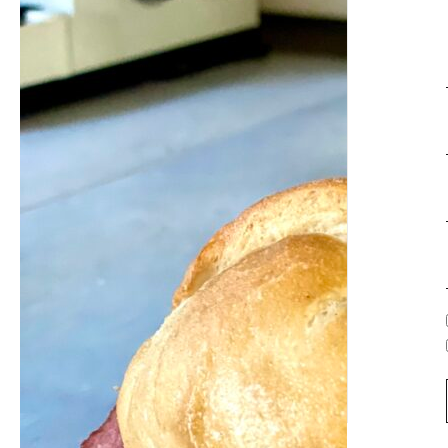
Sa,
18.01.2025
Wurst-
und
Selchworkshop